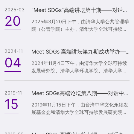
剧的全球紧张局势危及气候目标”在公共管理学
管学院教授、苏世民书院院长薛澜...
2025-03
院一层报告厅成功举办。本期讲坛由清华大学
“Meet SDGs”高端讲坛第十期——对话诺奖得主约瑟夫·斯蒂格利茨成功举办
20
兴华卓越讲席教授，中国科学院外籍院士，瑞
2025年3月20日下午，由清华大学公共管理学
典皇家科学院等七院院士陈德亮主讲，清华大
院（公管学院）主办，清华大学全球可持续发
学公共管理学院院长、教授，清华SDG研究院
展研究院（清华SDG研究院）承办的“GAB师
执行院长朱旭峰主持。日本名古屋大学经济学
生对话暨‘Meet SDGs’高端讲坛第十期——对
院特聘教授，清华大学访问教授，名古屋大学-
2024-11
话诺奖得主约瑟夫·斯蒂格利茨”在公管学院一
Meet SDGs 高端讲坛第九期成功举办——对话世贸组织前总干事帕斯卡尔·拉米
中...
04
层报告厅成功举办。本次活动由诺贝尔经济学
2024年11月4日下午，由清华大学全球可持续
奖得主（2001年），哥伦比亚大学教授，清华
发展研究院、清华大学环境学院、清华大学苏
大学名誉教授、公管学院全球学术顾问委员、
世民书院与气候过冲委员会共同举办的“‘Meet
清华SDG研究院国际顾问委员Joseph E.
SDGs’高端讲坛第9期——驾驭气候过冲：推进
Stiglitz（约瑟夫·斯蒂格利茨）主讲，清华大
2019-11
负排放技术发展和太阳辐射干预的治理”在清华
Meet SDGs高端论坛第八期——对话中华文化永续发展基金会董事长刘兆玄
学...
15
大学环境学院一层报告厅成功举行。本论坛由
2019年11月15日下午，由台湾中华文化永续发
世界贸易组织前总干事、气候过冲委员会主席
展基金会和清华大学全球可持续发展研究院
帕斯卡尔·拉米主讲，清华大学全球可持续发展
（清华SDG研究院）共同举办的 “‘Meet
研究院院长、清华大学苏世民书院院长薛澜教
SDGs’高端论坛第8期——中华文化与可持续发
授致辞，清华大学环境学院党委书...