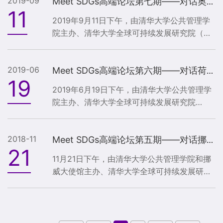
2019-09
展” 在清华大学公共管理学院一层报告厅成功
Meet SDGs高端论坛第七期——对话奥地利前总统海因茨·菲舍尔
11
举办。中华文化永续发展基金会董事长，台
2019年9月11日下午，由清华大学公共管理学
湾“行政院”前院长，台湾清华大学前校长刘兆
院主办、清华大学全球可持续发展研究院（简
玄发表题为《以中华文化为核心思维的可持续
称：清华SDG研究院）承办的“Meet SDGs”高
发展指标体系》主旨演讲。清华大学国情研究
端论坛No.7在清华大学公共管理学院一层报告
院院长，清华大学公共管理学院教授胡鞍
2019-06
厅成功举行。清华SDG研究院全球顾问委员、
Meet SDGs高端论坛第六期——对话荷兰皇家帝斯曼集团首席执行官谢白曼
钢，...
19
奥地利前总统、奥中友协主席海因茨·菲舍尔
2019年6月19日下午，由清华大学公共管理学
（Heinz Fischer）博士发表发表题为“中国、
院主办、清华大学全球可持续发展研究院
欧洲与联合国可持续发展目标”(China, Europe
(TUSDG)承办的“Meet SDGs”高端论坛No.6
and the SDGs)的主题演讲。清华大学公共管
在清华大学公共管理学院一层大厅召开。荷兰
理学院副院长、清华SDG研究院执行院长朱...
2018-11
皇家帝斯曼集团(Royal DSM)首席执行官谢白
Meet SDGs高端论坛第五期——对话挪威国际发展部部长尼古拉·阿斯楚普
21
曼(Feike Sijbesma)先生发表主题演讲《全球
11月21日下午，由清华大学公共管理学院和挪
化世界中的可持续领导》。清华大学公共管理
威大使馆主办、清华大学全球可持续发展研究
学院副院长、TUSDG执行院长朱旭峰教授主持
院（清华SDG研究院）承办的“Meet SDGs”高
本次论坛，TUSDG联席院长、联合国前副秘书
端论坛No.5：可持续发展目标时代的国际合作
长吴红波教授致开幕辞。Royal DSM中国总裁
在公管学院一层大厅召开。挪威国际发展部部
蒋惟明博...
长尼古拉·阿斯楚普(Nikolai Astrup)，联合国