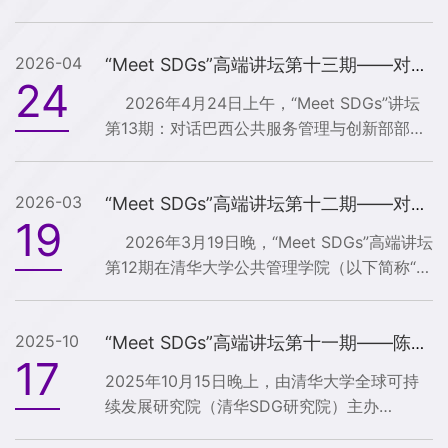
“Meet SDGs” 讲坛第十四期—— “从丝绸之路
到智慧城市：蒙古国的可持续发展愿景及推动
2026-04
中蒙伙伴关系以共创绿色共享未来” 在清华大
“Meet SDGs”高端讲坛第十三期——对话巴西公共服务管理与创新部部长Esther Dweck成功举办
24
学公共管理学院（清华公管）成功举办。本次
2026年4月24日上午，“Meet SDGs”讲坛
活动由蒙古国第三任总统（2005-2009年）那
第13期：对话巴西公共服务管理与创新部部长
木巴尔·恩赫巴亚尔（Nambaryn Enkhbayar）
Esther Dweck在清华大学公共管理学院成功
主讲，清华SDG研究院院长、清华大学文科资
举办。本期讲坛由清华大学公共管理学院（清
深教授、清华大学苏世民书院院长薛澜致欢...
2026-03
华公管学院）主办，清华大学全球可持续发展
“Meet SDGs”高端讲坛第十二期——对话哥伦比亚大学校级教授杰弗里·萨克斯成功举办
19
研究院（清华SDG研究院）承办，北京陈江和
2026年3月19日晚，“Meet SDGs”高端讲坛
公益基金会支持。本次活动邀请了巴西公共服
第12期在清华大学公共管理学院（以下简称“公
务管理与创新部部长Esther Dweck就“国家转
管学院”）报告厅举行。本期论坛由清华公管学
型与巴西经济（Transformation of the State
院主办，清华大学全球可持续发展研究院（以
and Brazilian Economy）”主题发表演讲...
2025-10
下简称“清华SDG研究院”）承办，邀请哥伦比
“Meet SDGs”高端讲坛第十一期——陈德亮：加剧的全球紧张局势危及气候目标”成功举办
17
亚大学教授、可持续发展中心主任，清华SDG
2025年10月15日晚上，由清华大学全球可持
研究院国际学术委员会主席杰弗里·萨克斯
续发展研究院（清华SDG研究院）主办
（Jeffrey D. Sachs）教授就“地缘政治与世界
的“Meet SDGs”高端讲坛第11期—陈德亮：加
经济”主题进行分享；清华SDG研究院院长、公